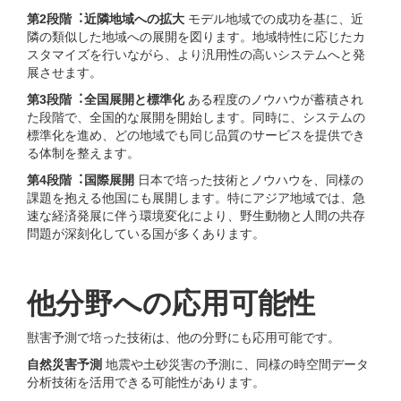
第2段階︓近隣地域への拡⼤
モデル地域での成功を基に、近
隣の類似した地域への展開を図ります。地域特性に応じたカ
スタマイズを⾏いながら、より汎⽤性の⾼いシステムへと発
展させます。
第3段階︓全国展開と標準化
ある程度のノウハウが蓄積され
た段階で、全国的な展開を開始します。同時に、システムの
標準化を進め、どの地域でも同じ品質のサービスを提供でき
る体制を整えます。
第4段階︓国際展開
⽇本で培った技術とノウハウを、同様の
課題を抱える他国にも展開します。特にアジア地域では、急
速な経済発展に伴う環境変化により、野⽣動物と⼈間の共存
問題が深刻化している国が多くあります。
他分野への応⽤可能性
獣害予測で培った技術は、他の分野にも応⽤可能です。
⾃然災害予測
地震や⼟砂災害の予測に、同様の時空間データ
分析技術を活⽤できる可能性があります。