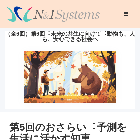
（全6回）第6回︓未来の共⽣に向けて︓動物も、⼈
も、安⼼できる社会へ
第5回のおさらい︓予測を
⽣活に活かす知恵