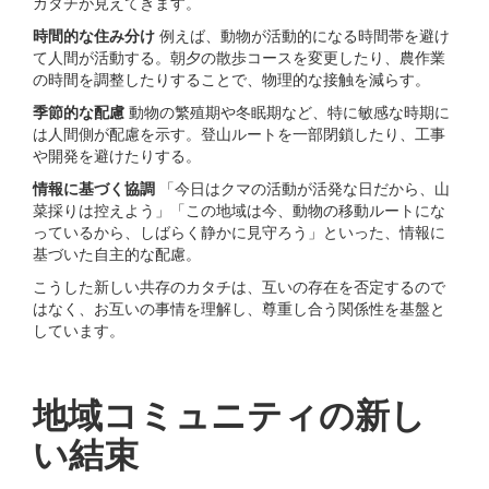
カタチが⾒えてきます。
時間的な住み分け
例えば、動物が活動的になる時間帯を避け
て⼈間が活動する。朝⼣の散歩コースを変更したり、農作業
の時間を調整したりすることで、物理的な接触を減らす。
季節的な配慮
動物の繁殖期や冬眠期など、特に敏感な時期に
は⼈間側が配慮を⽰す。登⼭ルートを⼀部閉鎖したり、⼯事
や開発を避けたりする。
情報に基づく協調
「今⽇はクマの活動が活発な⽇だから、⼭
菜採りは控えよう」「この地域は今、動物の移動ルートにな
っているから、しばらく静かに⾒守ろう」といった、情報に
基づいた⾃主的な配慮。
こうした新しい共存のカタチは、互いの存在を否定するので
はなく、お互いの事情を理解し、尊重し合う関係性を基盤と
しています。
地域コミュニティの新し
い結束