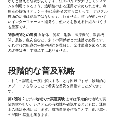
かりと整える必要があります。住⺠の⽅々が安⼼してシステ
ムを利⽤できるよう、透明性のある運⽤が求められます。利
⽤者の技術リテラシー 特に⾼齢者の⽅々にとって、デジタル
技術の活⽤は簡単ではないかもしれません。誰もが使いやす
いインターフェースの開発や、使い⽅を教える仕組みづくり
も重要です。
関係機関との連携
⾃治体、警察、消防、医療機関、教育機
関、農協、猟友会など、多くの関係者との連携が必要です。
それぞれの組織の事情や制約を理解し、全体最適を図るため
の調整は決して簡単ではありません。
段階的な普及戦略
これらの課題を⼀度に解決することは困難ですが、段階的な
アプローチを取ることで着実な普及を⽬指すことができま
す。
第1段階︓モデル地域での実証実験
まずは限定的な地域で実
証実験を⾏い、システムの有効性を確認するとともに、運⽤
上の課題を洗い出します。成功事例を作ることで、他地域へ
の展開の基盤を築きます。