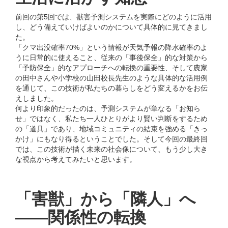
前回の第5回では、獣害予測システムを実際にどのように活⽤
し、どう備えていけばよいのかについて具体的に⾒てきまし
た。
「クマ出没確率70%」という情報が天気予報の降⽔確率のよ
うに⽇常的に使えること、従来の「事後保全」的な対策から
「予防保全」的なアプローチへの転換の重要性、そして農家
の⽥中さんや⼩学校の⼭⽥校⻑先⽣のような具体的な活⽤例
を通じて、この技術が私たちの暮らしをどう変えるかをお伝
えしました。
何より印象的だったのは、予測システムが単なる「お知ら
せ」ではなく、私たち⼀⼈ひとりがより賢い判断をするため
の「道具」であり、地域コミュニティの結束を強める「きっ
かけ」にもなり得るということでした。そして今回の最終回
では、この技術が描く未来の社会像について、もう少し⼤き
な視点から考えてみたいと思います。
「害獣」から「隣⼈」へ
――関係性の転換