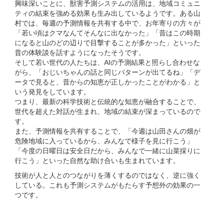
興味深いことに、獣害予測システムの活⽤は、地域コミュニ
ティの結束を強める効果も⽣み出しているようです。ある⼭
村では、毎週の予測情報を共有する中で、お年寄りの⽅々が
「若い頃はクマなんてそんなに出なかった」「昔はこの時期
になると⼭のどの辺りで⽬撃することが多かった」といった
昔の体験談を話すようになったそうです。
そして若い世代の⼈たちは、AIの予測結果と照らし合わせな
がら、「おじいちゃんの話と同じパターンが出てるね」「デ
ータで⾒ると、昔からの知恵が正しかったことがわかる」と
いう発⾒をしています。
つまり、最新の科学技術と伝統的な知恵が融合することで、
世代を超えた対話が⽣まれ、地域の結束が深まっているので
す。
また、予測情報を共有することで、「今週は⼭⽥さんの畑が
危険地域に⼊っているから、みんなで様⼦を⾒に⾏こう」
「今度の⽇曜⽇は安全⽇だから、みんなで⼀緒に⼭菜採りに
⾏こう」といった⾃然な助け合いも⽣まれています。
技術が⼈と⼈とのつながりを薄くするのではなく、逆に強く
している。これも予測システムがもたらす予想外の効果の⼀
つです。