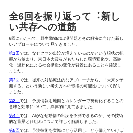
全6回を振り返って︓新し
い共存への道筋
6回にわたって、野⽣動物の出没問題とその解決に向けた新し
いアプローチについて⾒てきました。
第1回
では、なぜクマの出没が増えているのかという現状の把
握から始まり、東⽇本⼤震災がもたらした環境変化や、⾼齢
化・過疎化による社会構造の変化が背景にあることを確認し
ました。
第2回
では、従来の対処療法的なアプローチから、「未来を予
測する」という新しい考え⽅への転換の可能性について探り
ました。
第3回
では、予測情報を地図とカレンダーで視覚化することの
意味と効果について、具体的に⾒てきました。
第4回
では、AIがなぜ動物の出没を予測できるのか、その技術
的な背景と仕組みについて詳しく解説しました。
第5回
では、予測技術を実際にどう活⽤し、どう備えていけば