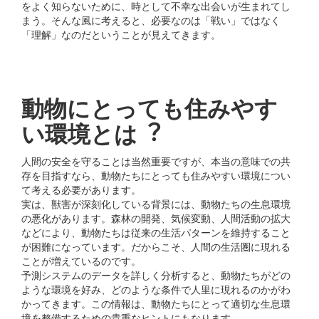
をよく知らないために、時として不幸な出会いが⽣まれてし
まう。そんな⾵に考えると、必要なのは「戦い」ではなく
「理解」なのだということが⾒えてきます。
動物にとっても住みやす
い環境とは︖
⼈間の安全を守ることは当然重要ですが、本当の意味での共
存を⽬指すなら、動物たちにとっても住みやすい環境につい
て考える必要があります。
実は、獣害が深刻化している背景には、動物たちの⽣息環境
の悪化があります。森林の開発、気候変動、⼈間活動の拡⼤
などにより、動物たちは従来の⽣活パターンを維持すること
が困難になっています。だからこそ、⼈間の⽣活圏に現れる
ことが増えているのです。
予測システムのデータを詳しく分析すると、動物たちがどの
ような環境を好み、どのような条件で⼈⾥に現れるのかがわ
かってきます。この情報は、動物たちにとって適切な⽣息環
境を整備するための貴重なヒントにもなります。