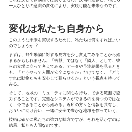
⼀⼈ひとりの意識の変化により、実現可能な未来なのです。
変化は私たち⾃⾝から
このような未来を実現するために、私たちは何をすればよい
のでしょうか︖
まずは、野⽣動物に対する⾒⽅を少し変えてみることから始
まるかもしれません。「害獣」ではなく「隣⼈」として、彼
らの⽴場に⽴って考えてみる。データや予測結果を⾒るとき
も、「どうやって⼈間が安全になるか」だけでなく、「どう
すれば動物たちも安⼼して暮らせるか」という視点も持って
みる。
そして、地域のコミュニティに関⼼を持ち、できる範囲で協
⼒することです。完璧なシステムができるのを待つのではな
く、今できることから始める。近所の⽅々と情報を共有し、
お互いに助け合い、⼀緒に安全で豊かな地域を作っていく。
技術は確かに私たちの強⼒な味⽅ですが、それを活かすのは
結局、私たち⼈間なのです。