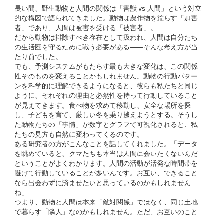
⻑い間、野⽣動物と⼈間の関係は「害獣 vs ⼈間」という対⽴
的な構図で語られてきました。動物は農作物を荒らす「加害
者」であり、⼈間は被害を受ける「被害者」。
だから動物は排除すべき存在として扱われ、⼈間は⾃分たち
の⽣活圏を守るために戦う必要がある――そんな考え⽅が当
たり前でした。
でも、予測システムがもたらす最も⼤きな変化は、この関係
性そのものを変えることかもしれません。動物の⾏動パター
ンを科学的に理解できるようになると、彼らも私たちと同じ
ように、それぞれの理由と必然性を持って⾏動していること
が⾒えてきます。⾷べ物を求めて移動し、安全な場所を探
し、⼦どもを育て、厳しい冬を乗り越えようとする。そうし
た動物たちの「事情」が数字とグラフで可視化されると、私
たちの⾒⽅も⾃然に変わってくるのです。
ある研究者の⽅がこんなことを話してくれました。「データ
を眺めていると、クマたちも本当は⼈間に会いたくないんだ
ということがよくわかります。⼈間の活動が活発な時間帯を
避けて⾏動していることが多いんです。お互い、できること
なら出会わずに済ませたいと思っているのかもしれません
ね」
つまり、動物と⼈間は本来「敵対関係」ではなく、同じ⼟地
で暮らす「隣⼈」なのかもしれません。ただ、お互いのこと