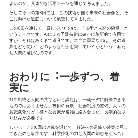
よいのか、具体的な活⽤シーンを通じて考えました。
そして今回の第6回では、この技術が描く未来の社会像と、そ
こに向けた道筋について展望してきました。
この6回を通して⼀貫していたのは、「技術と⼈間の協働」と
いうテーマです。AIによる予測技術は確かに⾰新的で有⽤で
すが、それはあくまで道具です。本当に重要なのは、その道
具をどう使い、どのような社会を築いていくかという、私た
ち⼈間の選択なのです。
おわりに︓⼀歩ずつ、着
実に
野⽣動物と⼈間の共存という課題は、⼀朝⼀⼣に解決できる
ものではありません。技術の発展、社会制度の整備、⼈々の
意識変化など、様々な要素が複雑に絡み合った、⻑期的な取
り組みが必要です。
しかし、この6回の連載を通じて、解決への道筋が確実に⾒え
てきたのも事実です。科学技術の⼒と⼈間の知恵を組み合わ