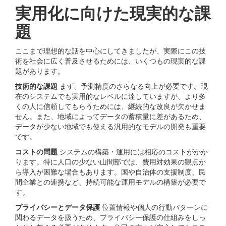
実⽤化に向けた現実的な課
題
ここまで理想的な話を中⼼にしてきましたが、実際にこの技
術を社会に広く普及させるためには、いくつもの現実的な課
題があります。
技術的な課題
まず、予測精度のさらなる向上が必要です。現
在のシステムでも実⽤的なレベルに達していますが、より多
くの⼈に信頼してもらうためには、継続的な改良が⽋かせま
せん。また、地域によってデータの蓄積量に差があるため、
データが少ない地域でも使える汎⽤的なモデルの開発も重要
です。
コストの問題
システムの構築・運⽤には相応のコストがかか
ります。特に⼈⼝の少ない⼭間部では、費⽤対効果の観点か
ら導⼊が困難な場合もあります。国や⾃治体の⽀援制度、⺠
間企業との連携など、持続可能な運⽤モデルの構築が必要で
す。
プライバシーとデータ保護
位置情報や個⼈の⾏動パターンに
関わるデータを扱うため、プライバシー保護の仕組みをしっ