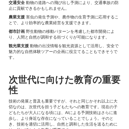
交通安全
動物の道路への⾶び出し予測により、交通事故の防
⽌に貢献できるかもしれません。
農業⽀援
害⾍の発⽣予測や、農作物の⽣育予測に応⽤するこ
とで、より効率的な農業経営を⽀援できます。
都市計画
野⽣動物の移動パターンを考慮した都市開発によ
り、⼈間と⾃然が調和する街づくりが可能になります。
観光業⽀援
動物の出没情報を観光資源として活⽤し、安全で
魅⼒的な⾃然体験ツアーの企画に役⽴てることもできそうで
す。
次世代に向けた教育の重要
性
技術の発展と普及も重要ですが、それと同じかそれ以上に⼤
切なのは、次世代を担う⼦どもたちへの教育です。現在の⼦
どもたちが⼤⼈になる頃には、AIによる予測技術はさらに進
歩し、より⾝近な存在になっていることでしょう。そのと
き、技術を適切に活⽤し、⾃然と調和した⽣活を送るために