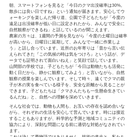
朝、スマートフォンを⾒ると「今⽇のクマ出没確率は30%。
散歩には良い⽇ですね」という通知が届きます。安⼼してウ
ォーキングを楽しんだ帰り道、公園で⼦どもたちが「今度の
遠⾜は出没確率が低い⽇に設定されたから、みんなで安全に
⾃然観察ができるね」と話しているのが聞こえます。
農家の⽅々は、1週間の予測を⾒ながら「今度の⼟曜⽇は確率
が⾼いから、⽇曜⽇に延期して、みんなで⼀緒に作業しよ
う」と話し合っています。近所のお年寄りは「昔から⾔い伝
えられてきた『この気候の時は気をつけろ』という話が、デ
ータでも証明されて⾯⽩いねえ」と笑顔で話しています。
⼭間部の学校では、⼦どもたちが「今⽇は動物たちも活発に
動く⽇だから、静かに観察してみよう」と⾔いながら、⾃然
観察の授業を楽しんでいます。そして時々、遠くでクマの親
⼦が⽊の実を⾷べている様⼦を、安全な距離から⾒ることが
できます。⼦どもたちは「クマさんたちも⼀⽣懸命⽣きてい
るんだね」と、⾃然への理解を深めていきます。
そんな社会では、動物も⼈間も、お互いの存在を認め合いな
がら、それぞれの⽣活を安⼼して営んでいます。時には接近
することもありますが、科学的な予測と地域コミュニティの
協⼒により、深刻な問題になる前に適切な対処がなされてい
ます。
これは決して夢物語ではありません。技術の進歩と、私たち