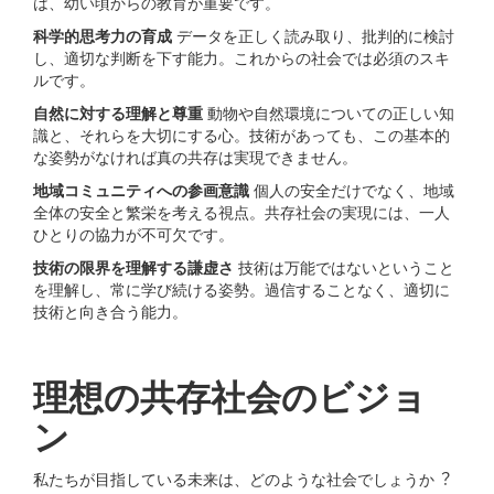
は、幼い頃からの教育が重要です。
科学的思考⼒の育成
データを正しく読み取り、批判的に検討
し、適切な判断を下す能⼒。これからの社会では必須のスキ
ルです。
⾃然に対する理解と尊重
動物や⾃然環境についての正しい知
識と、それらを⼤切にする⼼。技術があっても、この基本的
な姿勢がなければ真の共存は実現できません。
地域コミュニティへの参画意識
個⼈の安全だけでなく、地域
全体の安全と繁栄を考える視点。共存社会の実現には、⼀⼈
ひとりの協⼒が不可⽋です。
技術の限界を理解する謙虚さ
技術は万能ではないということ
を理解し、常に学び続ける姿勢。過信することなく、適切に
技術と向き合う能⼒。
理想の共存社会のビジョ
ン
私たちが⽬指している未来は、どのような社会でしょうか︖