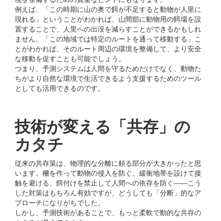
例えば、「この時期に⼭の奥で餌が不⾜すると動物が⼈⾥に
現れる」ということがわかれば、⼭間部に動物⽤の餌場を設
置することで、⼈⾥への出没を減らすことができるかもしれ
ません。「この地域では特定のルートを通って移動する」こ
とがわかれば、そのルート周辺の環境を整備して、より安全
な移動を促すことも可能でしょう。
つまり、予測システムは⼈間を守るためだけでなく、動物た
ちがより⾃然な環境で⽣活できるよう⽀援するためのツール
としても活⽤できるのです。
技術が変える「共存」の
カタチ
従来の共存策は、物理的な分離に頼る部分が⼤きかったと思
います。柵を作って動物の侵⼊を防ぐ、緩衝地帯を設けて接
触を避ける、餌付けを禁⽌して⼈間への依存を防ぐ――こう
した対策はもちろん有効ですが、どうしても「分断」的なア
プローチになりがちでした。
しかし、予測技術があることで、もっと柔軟で動的な共存の